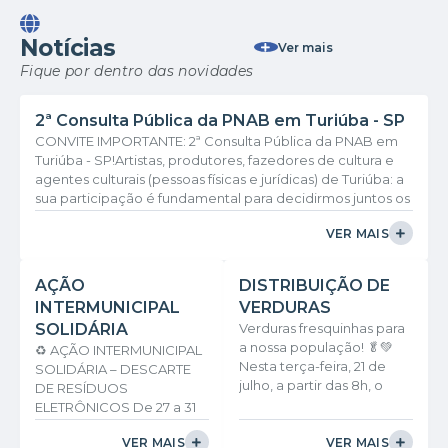
Notícias
Ver mais
Fique por dentro das novidades
2ª Consulta Pública da PNAB em Turiúba - SP
CONVITE IMPORTANTE: 2ª Consulta Pública da PNAB em
Turiúba - SP! ​Artistas, produtores, fazedores de cultura e
agentes culturais (pessoas físicas e jurídicas) de Turiúba: a
sua participação é fundamental para decidirmos juntos os
rumos da cultura em nossa cidade! ​Participe da 2ª
VER MAIS
Consulta Pública do Ciclo 2 da Política Nacional Aldir Blanc
(PNAB). Venha dar sua opinião e ajudar a fortalecer o
nosso cenário cultural! ​📅 Data: 04/08/2026 ⏰ Horário: 17h
AÇÃO
DISTRIBUIÇÃO DE
(horário local) 📍...
INTERMUNICIPAL
VERDURAS
SOLIDÁRIA
Verduras fresquinhas para
a nossa população! 🥬💚
♻️ AÇÃO INTERMUNICIPAL
Nesta terça-feira, 21 de
SOLIDÁRIA – DESCARTE
julho, a partir das 8h, o
DE RESÍDUOS
Fundo Social de
ELETRÔNICOS De 27 a 31
Solidariedade de Turiúba
de julho de 2026, seis
realizará a distribuição
VER MAIS
VER MAIS
municípios se unem para