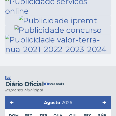
fortaleça a esperança em
Turiúba e da Banda
um futuro de ainda mais
Regimental de Música do
progresso, união e...
CPI-10 de Araçatuba, que...
Diário Oficial
Ver mais
Imprensa Municipal
Agosto
2026
DOM
SEG
TER
QUA
QUI
SEX
SÁB