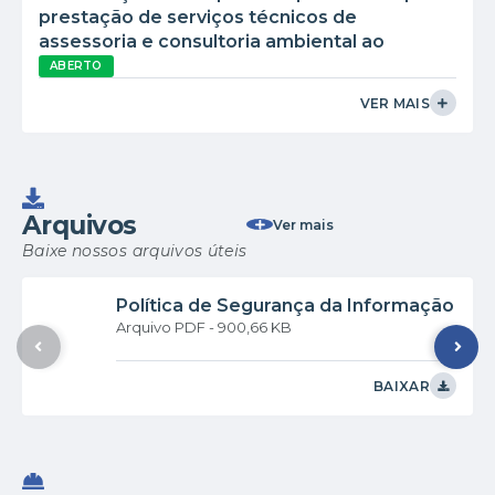
prestação de serviços técnicos de
assessoria e consultoria ambiental ao
Município de Turiúba/SP
ABERTO
VER MAIS
Arquivos
Ver mais
Baixe nossos arquivos úteis
Política de Segurança da Informação
PDF
900,66 KB
BAIXAR